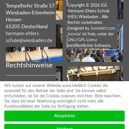
Tempelhofer Straße 57
Copyright © 2026 IGS
Hermann-Ehlers-Schule
Wiesbaden-Erbenheim
(HES) Wiesbaden . Alle
Hessen
Rechte vorbehalten.
65205 Deutschland
Designed by
JoomlArt.com
.
hermann-ehlers-
Joomla!
ist freie, unter der
schule@wiesbaden.de
GNU/GPL-Lizenz
veröffentlichte Software.
Rechtshinweise
Wir nutzen auf unserer Website ausschließlich Cookies die
Impressum/Disclaimer
·
essenziell für den Betrieb der Seite sind. Sie können selbst
Datenschutz
entscheiden, ob Sie die Cookies zulassen möchten. Bitte beachten
Sie, dass bei einer Ablehnung womöglich nicht mehr alle
Funktionalitäten der Seite zur Verfügung stehen.
Akzeptieren