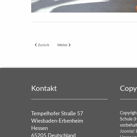
Vorheriger Beitrag: Apfelsnack in der ILZ - besser lernen mit Obs
Nächster Beitrag: Hurra wir haben gewon­nen! Ein
Zurück
Weiter
Kontakt
Copy
Tempelhofer Straße 57
Copyrigh
Schule (
Wiesbaden-Erbenheim
vorbehal
Hessen
Joomla!
i
65205 Deutschland