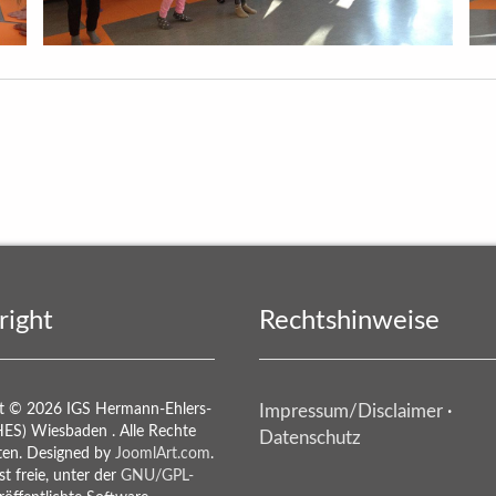
t
 Geschenk für die Schul­küche der HES!
right
Rechtshinweise
t © 2026 IGS Hermann-Ehlers-
Impressum/Disclaimer
·
HES) Wiesbaden . Alle Rechte
Datenschutz
ten. Designed by
JoomlArt.com
.
st freie, unter der
GNU/GPL-