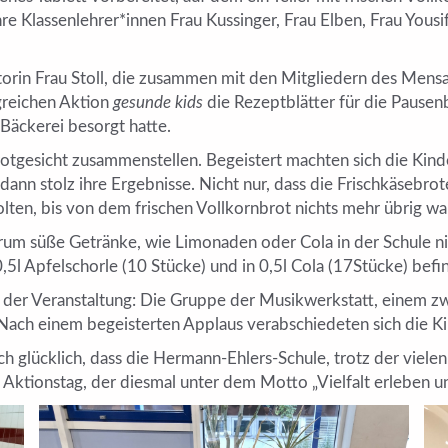
re Klassenlehrer*innen Frau Kussinger, Frau Elben, Frau Yousi
in Frau Stoll, die zusammen mit den Mitgliedern des Mensakre
lgreichen Aktion
gesunde kids
die Rezeptblätter für die Pausenb
Bäckerei besorgt hatte.
otgesicht zusammenstellen. Begeistert machten sich die Kinde
dann stolz ihre Ergebnisse. Nicht nur, dass die Frischkäsebrot
holten, bis von dem frischen Vollkornbrot nichts mehr übrig wa
um süße Getränke, wie Limonaden oder Cola in der Schule nic
0,5l Apfelschorle (10 Stücke) und in 0,5l Cola (17Stücke) befi
der Veranstaltung: Die Gruppe der Musikwerkstatt, einem z
 Nach einem begeisterten Applaus verabschiedeten sich die K
h glücklich, dass die Hermann-Ehlers-Schule, trotz der viel
Aktionstag, der diesmal unter dem Motto „Vielfalt erleben u