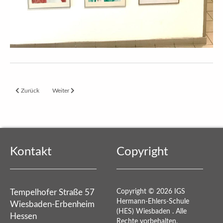
Vorheriger Beitrag: Unsere Schule wird bunter – Kreatives Gestalten im Jahrga
Nächster Beitrag: Fortlaufender Blog: Italien-Skifahrt der Klassen
Zurück
Weiter
Kontakt
Copyright
Tempelhofer Straße 57
Copyright © 2026 IGS
Hermann-Ehlers-Schule
Wiesbaden-Erbenheim
(HES) Wiesbaden . Alle
Hessen
Rechte vorbehalten.