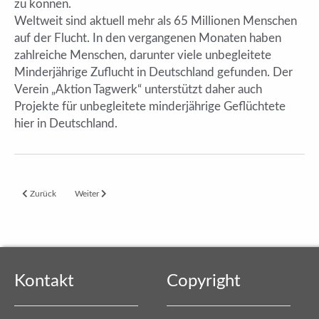
zu können.
Weltweit sind aktuell mehr als 65 Millionen Menschen
auf der Flucht. In den vergangenen Monaten haben
zahlreiche Menschen, darunter viele unbegleitete
Minderjährige Zuflucht in Deutschland gefunden. Der
Verein „Aktion Tagwerk“ unterstützt daher auch
Projekte für unbegleitete minderjährige Geflüchtete
hier in Deutschland.
Vorheriger Beitrag: Wieder Sommerfest an der HES
Nächster Beitrag: Schmackhafte Fortbildung in der Lehrküche de
Zurück
Weiter
Kontakt
Copyright