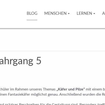
BLOG
MENSCHEN
LERNEN
A
Jahrgang 5
 Schüler im Rahmen unseres Themas
„Käfer und Pilze“
mit einem b
 einen Fantasiekäfer möglichst genau. Anschließend wurden die 
nd präzises Beschreiben für die Gestaltung sind. Besonders tref