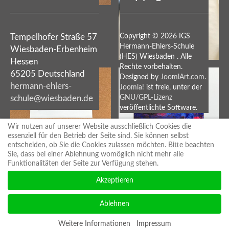
Tempelhofer Straße 57
Copyright © 2026 IGS
Hermann-Ehlers-Schule
Wiesbaden-Erbenheim
(HES) Wiesbaden . Alle
Hessen
Rechte vorbehalten.
65205 Deutschland
Designed by
JoomlArt.com
.
hermann-ehlers-
Joomla!
ist freie, unter der
schule@wiesbaden.de
GNU/GPL-Lizenz
veröffentlichte Software.
Wir nutzen auf unserer Website ausschließlich Cookies die
essenziell für den Betrieb der Seite sind. Sie können selbst
Rechtshinweise
entscheiden, ob Sie die Cookies zulassen möchten. Bitte beachten
Sie, dass bei einer Ablehnung womöglich nicht mehr alle
Funktionalitäten der Seite zur Verfügung stehen.
Akzeptieren
Impressum/Disclaimer
·
Datenschutz
Ablehnen
Weitere Informationen
Impressum