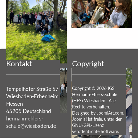
Vorheriger Beitrag: Kunst in der Klasse 8d- Thema Fotografie
Nächster Beitrag: Wladimir Kin, Schüler der Hermann-Ehlers-Sch
Zurück
Weiter
Kontakt
Copyright
Tempelhofer Straße 57
Copyright © 2026 IGS
Hermann-Ehlers-Schule
Wiesbaden-Erbenheim
(HES) Wiesbaden . Alle
Hessen
Rechte vorbehalten.
65205 Deutschland
Designed by
JoomlArt.com
.
hermann-ehlers-
Joomla!
ist freie, unter der
schule@wiesbaden.de
GNU/GPL-Lizenz
veröffentlichte Software.