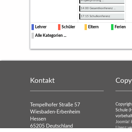
Projektprüfung ...
14:00 Gesamtkonferenz ...
17:15 Schulkonferenz
Lehrer
Schüler
Eltern
Ferien
Alle Kategorien ...
Kontakt
Copy
Tempelhofer Straße 57
Copyrigh
Schule (
Wiesbaden-Erbenheim
vorbehal
Hessen
Joomla!
i
65205 Deutschland
Lizenz
ver