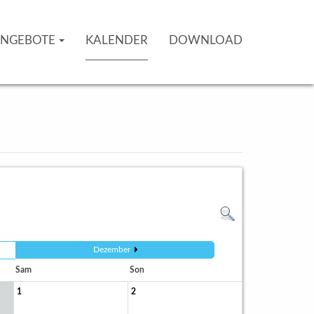
NGEBOTE
KALENDER
DOWNLOAD
Dezember
Sam
Son
1
2