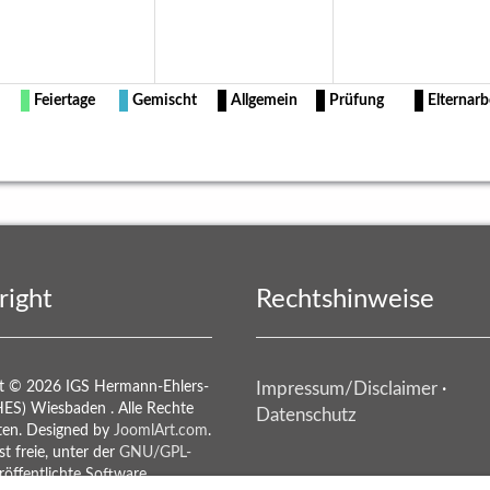
Feiertage
Gemischt
Allgemein
Prüfung
Elternarb
right
Rechtshinweise
t © 2026 IGS Hermann-Ehlers-
Impressum/Disclaimer
·
HES) Wiesbaden . Alle Rechte
Datenschutz
ten. Designed by
JoomlArt.com
.
st freie, unter der
GNU/GPL-
öffentlichte Software.