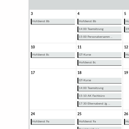
3
4
5
Hofdienst 8b
Hofdienst 8b
Ho
14:00 Teamsitzung
19
15:00 Personalversamm ...
10
11
12
Hofdienst 8c
GT-Kurse
Ho
Hofdienst 8c
17
18
19
GT-Kurse
14:00 Teamsitzung
15:10 AK Fachbüro
17:30 Elternabend Jg. ...
24
25
26
Hofdienst 9a
Hofdienst 9a
Ho