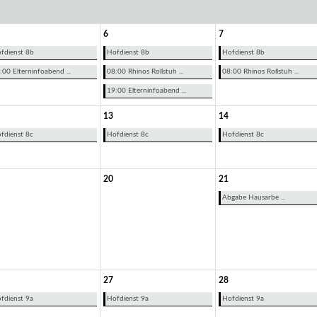
6
7
fdienst 8b
Hofdienst 8b
Hofdienst 8b
:00 Elterninfoabend ...
08:00 Rhinos Rollstuh ...
08:00 Rhinos Rollstuh ...
19:00 Elterninfoabend ...
13
14
fdienst 8c
Hofdienst 8c
Hofdienst 8c
20
21
Abgabe Hausarbe ...
27
28
fdienst 9a
Hofdienst 9a
Hofdienst 9a