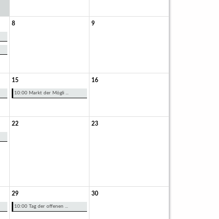
8
9
15
16
10:00 Markt der Mögli ...
22
23
29
30
10:00 Tag der offenen ...