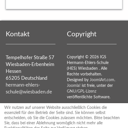
Kontakt
Copyright
Tempelhofer Straße 57
Copyright © 2026 IGS
Hermann-Ehlers-Schule
Wiesbaden-Erbenheim
(HES) Wiesbaden . Alle
Hessen
Rechte vorbehalten.
65205 Deutschland
Designed by
JoomlArt.com
.
hermann-ehlers-
Joomla!
ist freie, unter der
schule@wiesbaden.de
GNU/GPL-Lizenz
veröffentlichte Software.
Wir nutzen auf unserer Website ausschließlich Cookies die
essenziell für den Betrieb der Seite sind. Sie können selbst
Rechtshinweise
entscheiden, ob Sie die Cookies zulassen möchten. Bitte beachten
Sie, dass bei einer Ablehnung womöglich nicht mehr alle